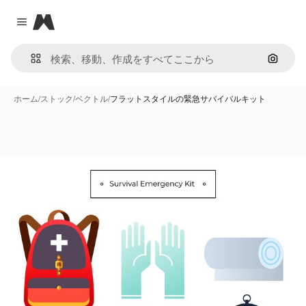
Magnific
Close menu
画像で
ホーム
/
ストック
/
ベクトル
/
フラットスタイルの緊急サバイバルキット