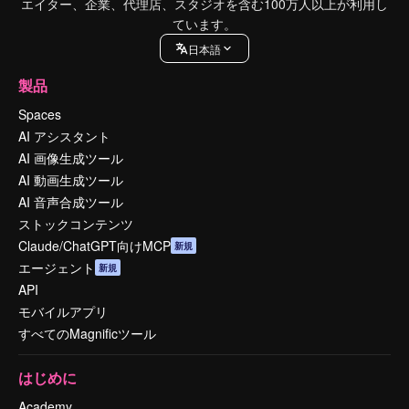
エイター、企業、代理店、スタジオを含む100万人以上が利用し
ています。
日本語
製品
Spaces
AI アシスタント
AI 画像生成ツール
AI 動画生成ツール
AI 音声合成ツール
ストックコンテンツ
Claude/ChatGPT向けMCP
新規
エージェント
新規
API
モバイルアプリ
すべてのMagnificツール
はじめに
Academy