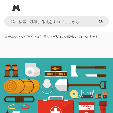
Magnific
Close menu
画像で
ホーム
/
ストック
/
ベクトル
/
フラットデザインの緊急サバイバルキット