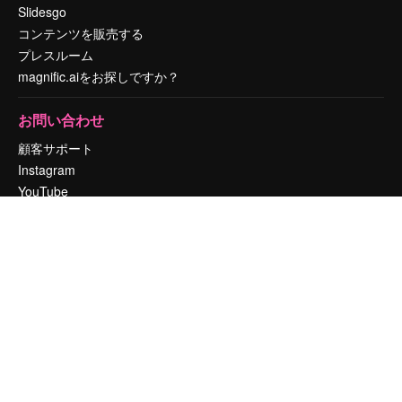
Slidesgo
コンテンツを販売する
プレスルーム
magnific.aiをお探しですか？
お問い合わせ
顧客サポート
Instagram
YouTube
LinkedIn
TikTok
Discord
X
Reddit
Copyright © 2010-
2026
Freepik Company S.L.U.
無断複写・転載を禁じま
す
.