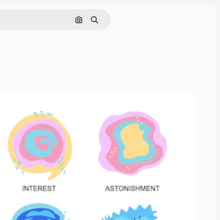
画像で検索
検索