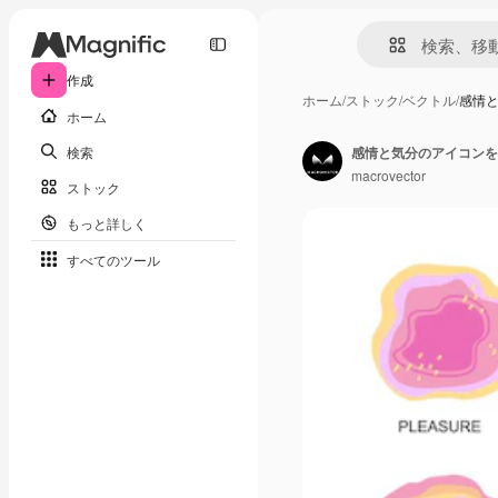
作成
ホーム
/
ストック
/
ベクトル
/
感情
ホーム
検索
感情と気分のアイコンを
macrovector
ストック
もっと詳しく
すべてのツール