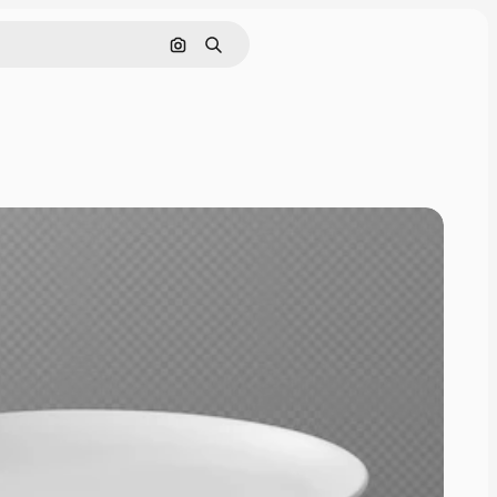
画像で検索
検索