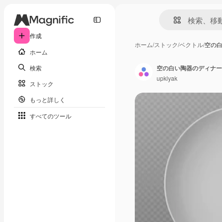
作成
ホーム
/
ストック
/
ベクトル
/
空の
ホーム
検索
空の白い陶器のディナー
upklyak
ストック
もっと詳しく
すべてのツール