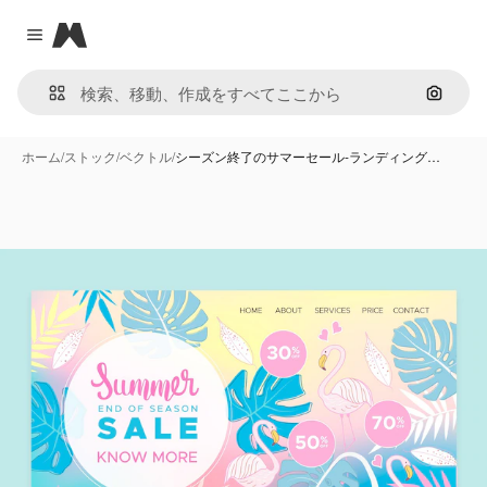
Magnific
Close menu
画像で
ホーム
/
ストック
/
ベクトル
/
シーズン終了のサマーセール-ランディング…