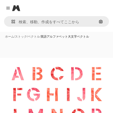
Magnific
Close menu
画像で
ホーム
/
ストック
/
ベクトル
/
英語アルファベット大文字ベクトル