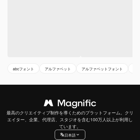
abcフォント
アルファベット
アルファベットフォント
レ
最高のクリエイティブ制作を導くためのプラットフォーム。クリ
エイター、企業、代理店、スタジオを含む100万人以上が利用し
ています。
日本語