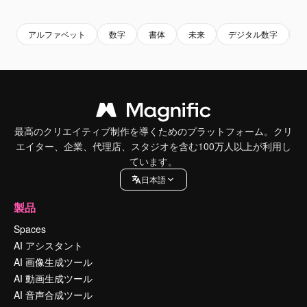
Premium
Premium
Premium
Premium
アルファベット
数字
書体
未来
デジタル数字
最高のクリエイティブ制作を導くためのプラットフォーム。クリ
エイター、企業、代理店、スタジオを含む100万人以上が利用し
ています。
日本語
製品
Spaces
AI アシスタント
AI 画像生成ツール
AI 動画生成ツール
AI 音声合成ツール