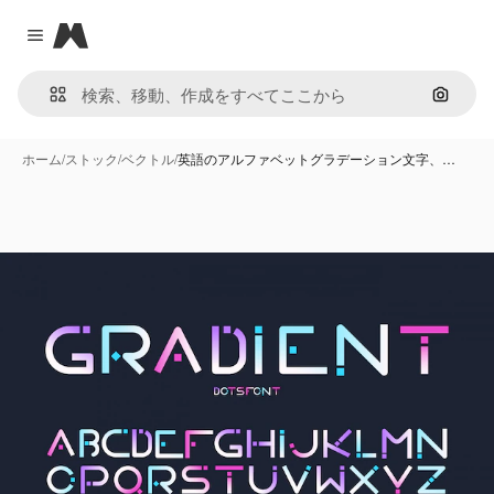
Magnific
Close menu
画像で
ホーム
/
ストック
/
ベクトル
/
英語のアルファベットグラデーション文字、…