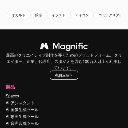
Premium
Premium
Premium
Premium
AIによっ
オカルト
眼球
イラスト
アイコン
コミックスタイル
最高のクリエイティブ制作を導くためのプラットフォーム。クリ
エイター、企業、代理店、スタジオを含む100万人以上が利用し
ています。
日本語
製品
Spaces
AI アシスタント
AI 画像生成ツール
AI 動画生成ツール
AI 音声合成ツール