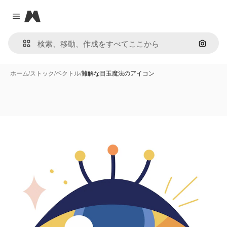
Magnific
Close menu
画像で
ホーム
/
ストック
/
ベクトル
/
難解な目玉魔法のアイコン