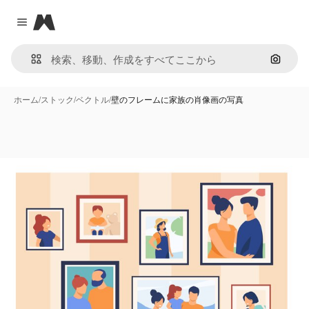
Magnific
Close menu
画像で
ホーム
/
ストック
/
ベクトル
/
壁のフレームに家族の肖像画の写真