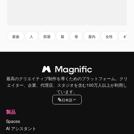
家族
人
部屋
親
母
屋内
女性
ギャラ
最高のクリエイティブ制作を導くためのプラットフォーム。クリ
エイター、企業、代理店、スタジオを含む100万人以上が利用し
ています。
日本語
製品
Spaces
AI アシスタント