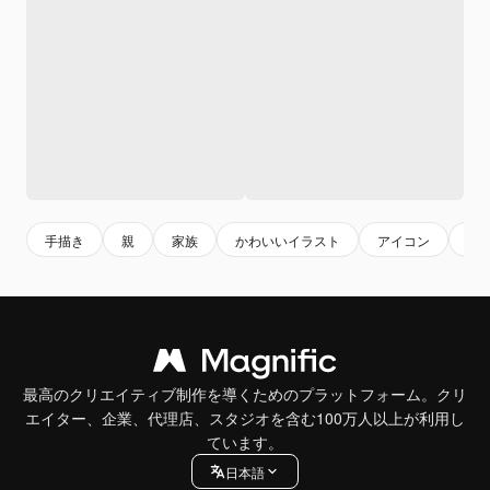
手描き
親
家族
かわいいイラスト
アイコン
キ
最高のクリエイティブ制作を導くためのプラットフォーム。クリ
エイター、企業、代理店、スタジオを含む100万人以上が利用し
ています。
日本語