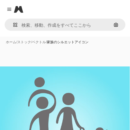
Magnific
Close menu
画像で
ホーム
/
ストック
/
ベクトル
/
家族のシルエットアイコン