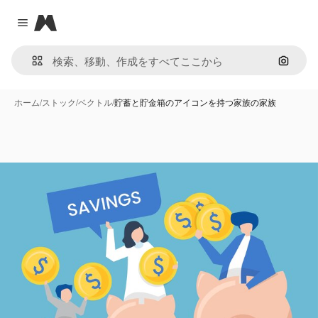
Magnific
Close menu
画像で
ホーム
/
ストック
/
ベクトル
/
貯蓄と貯金箱のアイコンを持つ家族の家族