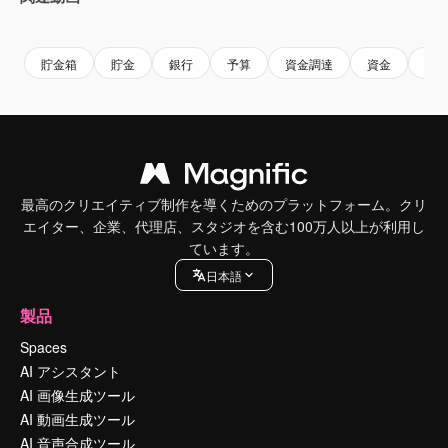
Premium
Premium
Premium
Premium
貯金箱
貯金
銀行
予算
資金調達
資金
収
最高のクリエイティブ制作を導くためのプラットフォーム。クリ
エイター、企業、代理店、スタジオを含む100万人以上が利用し
ています。
日本語
製品
Spaces
AI アシスタント
AI 画像生成ツール
AI 動画生成ツール
AI 音声合成ツール