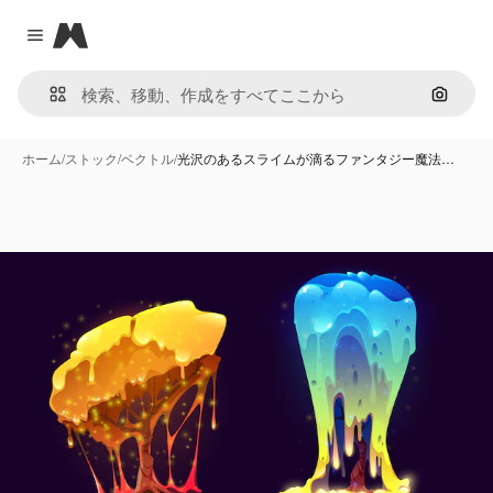
Magnific
Close menu
画像で
ホーム
/
ストック
/
ベクトル
/
光沢のあるスライムが滴るファンタジー魔法…