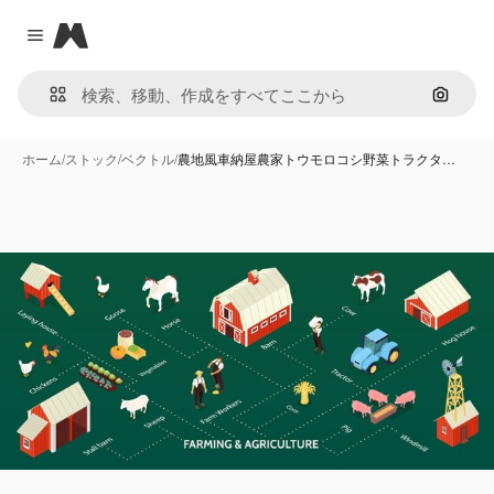
Magnific
Close menu
画像で
ホーム
/
ストック
/
ベクトル
/
農地風車納屋農家トウモロコシ野菜トラクタ…