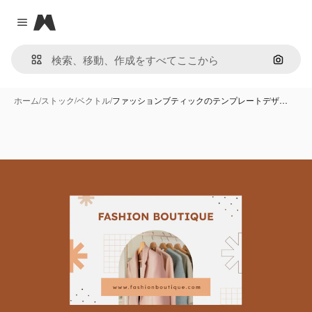
Magnific
Close menu
画像で
ホーム
/
ストック
/
ベクトル
/
ファッションブティックのテンプレートデザ…