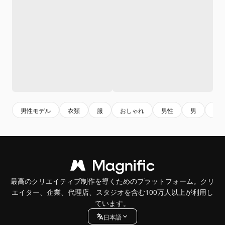
男性モデル
衣類
服
おしゃれ
男性
男
モ
最高のクリエイティブ制作を導くためのプラットフォーム。クリ
エイター、企業、代理店、スタジオを含む100万人以上が利用し
ています。
日本語