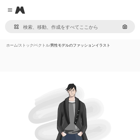
Magnific
Close menu
画像で
ホーム
/
ストック
/
ベクトル
/
男性モデルのファッションイラスト