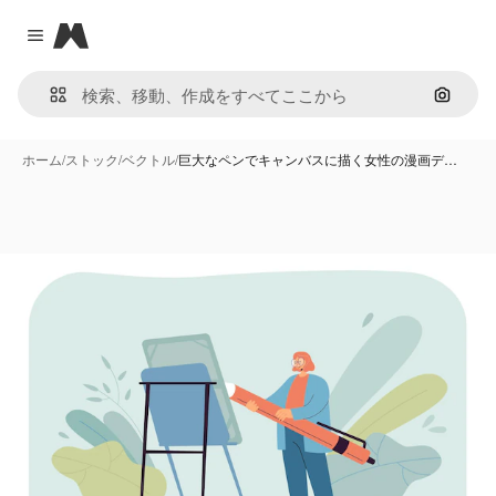
Magnific
Close menu
画像で
ホーム
/
ストック
/
ベクトル
/
巨大なペンでキャンバスに描く女性の漫画デ…