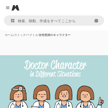
Magnific
Close menu
画像で
ホーム
/
ストック
/
ベクトル
/
女性医師のキャラクター