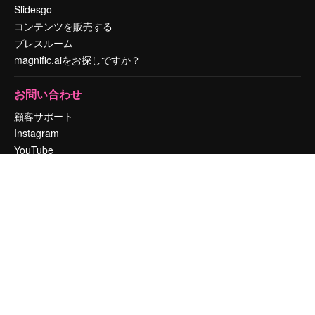
Slidesgo
コンテンツを販売する
プレスルーム
magnific.aiをお探しですか？
お問い合わせ
顧客サポート
Instagram
YouTube
LinkedIn
TikTok
Discord
X
Reddit
Copyright © 2010-
2026
Freepik Company S.L.U.
無断複写・転載を禁じま
す
.