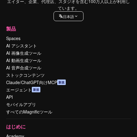
エイター、企業、代理店、スタジオを含む100万人以上が利用し
ています。
日本語
製品
Spaces
AI アシスタント
AI 画像生成ツール
AI 動画生成ツール
AI 音声合成ツール
ストックコンテンツ
Claude/ChatGPT向けMCP
新規
エージェント
新規
API
モバイルアプリ
すべてのMagnificツール
はじめに
Academy