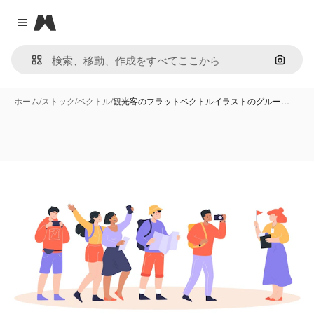
Magnific
Close menu
画像で
ホーム
/
ストック
/
ベクトル
/
観光客のフラットベクトルイラストのグルー…