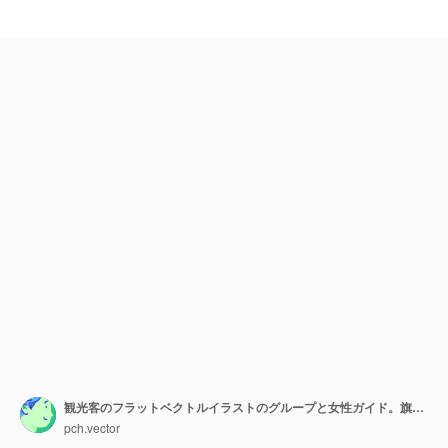
観光客のフラットベクトルイラストのグループと女性ガイド。旗を持っているツアーガイドと一緒に遠足をしている幸せな女の子と男。写真を撮る、観光を探している男性と女性。観光、旅行のコンセプト
pch.vector