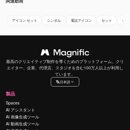
関連動画
Premium
Premium
Premium
Premium
アイコン セット
シンボル
電話アイコン
セット
キャ
最高のクリエイティブ制作を導くためのプラットフォーム。クリ
エイター、企業、代理店、スタジオを含む100万人以上が利用し
ています。
日本語
製品
Spaces
AI アシスタント
AI 画像生成ツール
AI 動画生成ツール