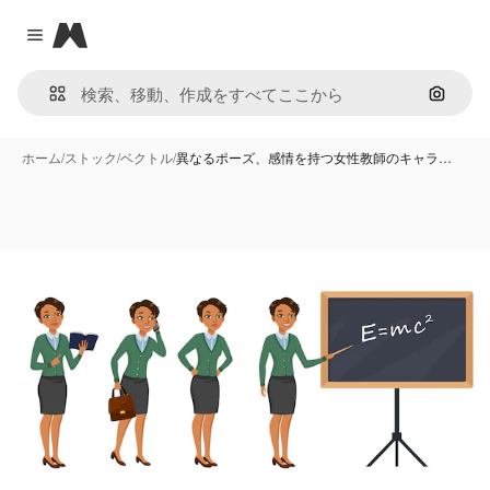
Magnific
Close menu
画像で
ホーム
/
ストック
/
ベクトル
/
異なるポーズ、感情を持つ女性教師のキャラ…