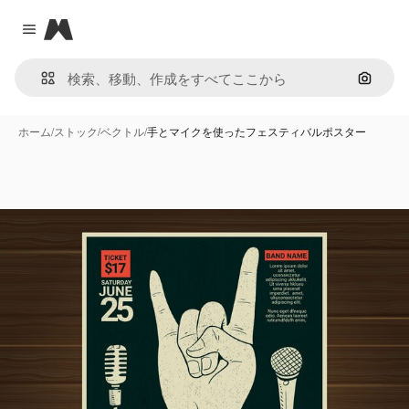
Magnific
Close menu
画像で
ホーム
/
ストック
/
ベクトル
/
手とマイクを使ったフェスティバルポスター