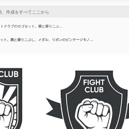
イトクラブのロゴセット。腕と握りこぶ…
ファイトクラブのロゴセット。腕と握りこぶし、メダル、リボンのビンテージモノクロエンブレム。ボクシングやキックボクシング、格闘技クラブラベルのベクトルイラスト集