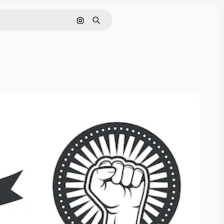
画像で検索
検索