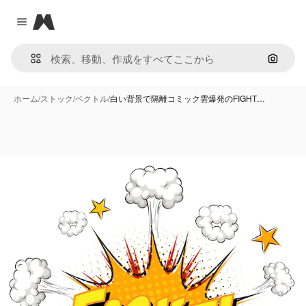
Magnific
Close menu
画像で
ホーム
/
ストック
/
ベクトル
/
白い背景で隔離コミック雲爆発のFIGHT…