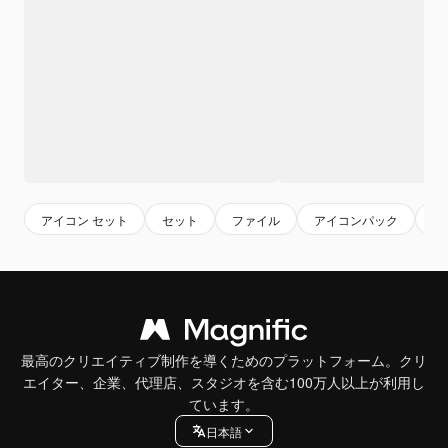
アイコン セット
セット
ファイル
アイコンパック
ア
最高のクリエイティブ制作を導くためのプラットフォーム。クリ
エイター、企業、代理店、スタジオを含む100万人以上が利用し
ています。
日本語