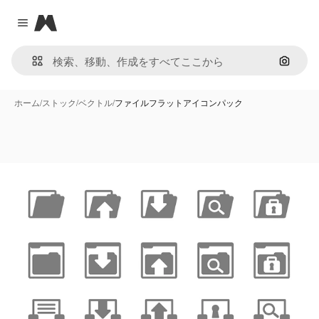
Magnific
Close menu
画像で
ホーム
/
ストック
/
ベクトル
/
ファイルフラットアイコンパック