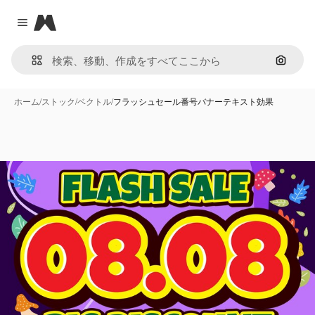
Magnific
Close menu
画像で
ホーム
/
ストック
/
ベクトル
/
フラッシュセール番号バナーテキスト効果