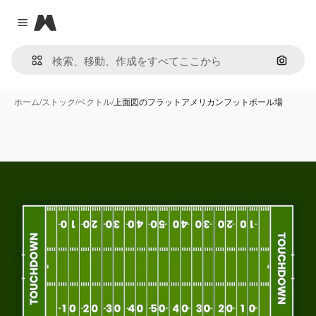
Magnific
Close menu
画像で
ホーム
/
ストック
/
ベクトル
/
上面図のフラットアメリカンフットボール場