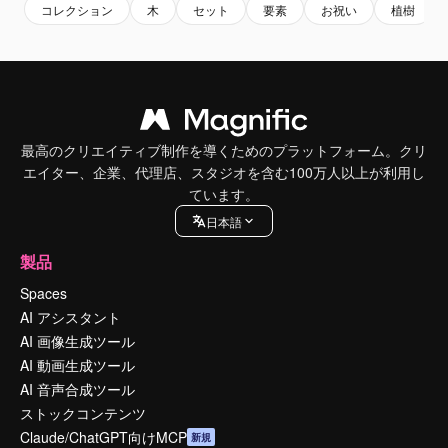
コレクション
木
セット
要素
お祝い
植樹
最高のクリエイティブ制作を導くためのプラットフォーム。クリ
エイター、企業、代理店、スタジオを含む100万人以上が利用し
ています。
日本語
製品
Spaces
AI アシスタント
AI 画像生成ツール
AI 動画生成ツール
AI 音声合成ツール
ストックコンテンツ
Claude/ChatGPT向けMCP
新規