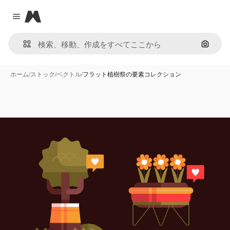
Magnific
Close menu
画像で
ホーム
/
ストック
/
ベクトル
/
フラット植樹祭の要素コレクション