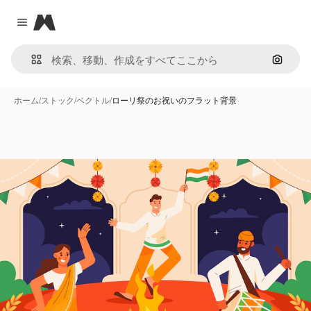
Magnific
Close menu
画像で
ホーム
/
ストック
/
ベクトル
/
ローリ祭のお祝いのフラット背景