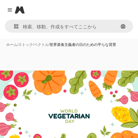
Magnific
Close menu
画像で
ホーム
/
ストック
/
ベクトル
/
世界菜食主義者の日のための平らな背景