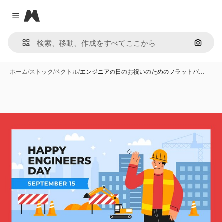
Magnific
Close menu
画像で
ホーム
/
ストック
/
ベクトル
/
エンジニアの日のお祝いのためのフラットバ…