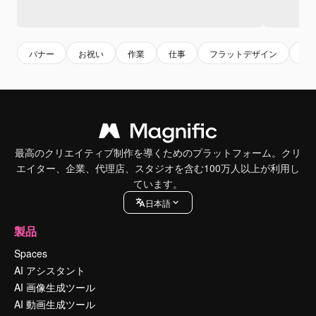
バナー
お祝い
作業
仕事
フラットデザイン
テ
最高のクリエイティブ制作を導くためのプラットフォーム。クリ
エイター、企業、代理店、スタジオを含む100万人以上が利用し
ています。
日本語
製品
Spaces
AI アシスタント
AI 画像生成ツール
AI 動画生成ツール