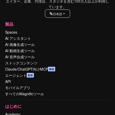
エイター、企業、代理店、スタジオを含む100万人以上が利用し
ています。
日本語
製品
Spaces
AI アシスタント
AI 画像生成ツール
AI 動画生成ツール
AI 音声合成ツール
ストックコンテンツ
Claude/ChatGPT向けMCP
新規
エージェント
新規
API
モバイルアプリ
すべてのMagnificツール
はじめに
Academy