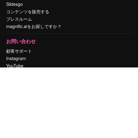
Slidesgo
コンテンツを販売する
プレスルーム
magnific.aiをお探しですか？
お問い合わせ
顧客サポート
Instagram
YouTube
LinkedIn
TikTok
Discord
X
Reddit
Copyright © 2010-
2026
Freepik Company S.L.U.
無断複写・転載を禁じま
す
.