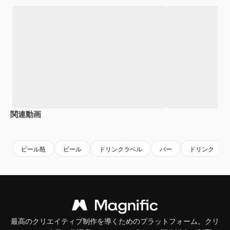
関連動画
Premium
Premium
AIによって生成されました。
ビール瓶
ビール
ドリンクラベル
バー
ドリンク
最高のクリエイティブ制作を導くためのプラットフォーム。クリ