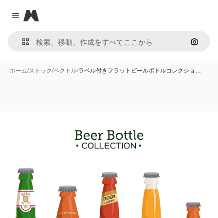
Magnific
Close menu
画像で
ホーム
/
ストック
/
ベクトル
/
ラベル付きフラットビールボトルコレクショ…