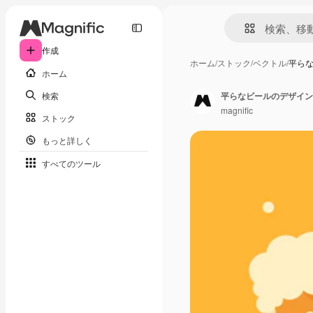
作成
ホーム
/
ストック
/
ベクトル
/
平ら
ホーム
検索
平らなビールのデザイン
magnific
ストック
もっと詳しく
すべてのツール