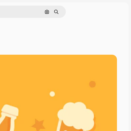
画像で検索
検索