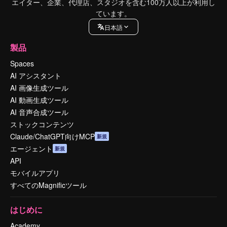
エイター、企業、代理店、スタジオを含む100万人以上が利用し
ています。
日本語
製品
Spaces
AI アシスタント
AI 画像生成ツール
AI 動画生成ツール
AI 音声合成ツール
ストックコンテンツ
Claude/ChatGPT向けMCP
新規
エージェント
新規
API
モバイルアプリ
すべてのMagnificツール
はじめに
Academy