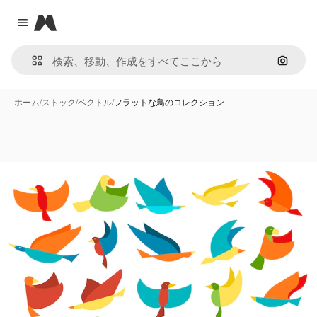
Magnific
Close menu
画像で
ホーム
/
ストック
/
ベクトル
/
フラットな鳥のコレクション