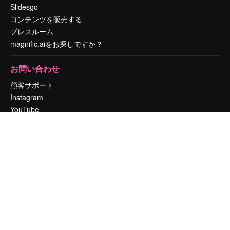
Slidesgo
コンテンツを販売する
プレスルーム
magnific.aiをお探しですか？
お問い合わせ
顧客サポート
Instagram
YouTube
LinkedIn
TikTok
Discord
X
Reddit
Copyright © 2010-
2026
Freepik Company S.L.U.
無断複写・転載を禁じま
す
.