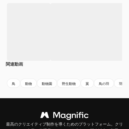
関連動画
Premium
Premium
AIによって生成されました。
Premium
Premium
AIによっ
鳥
動物
動物園
野生動物
翼
鳥の羽
羽
最高のクリエイティブ制作を導くためのプラットフォーム。クリ