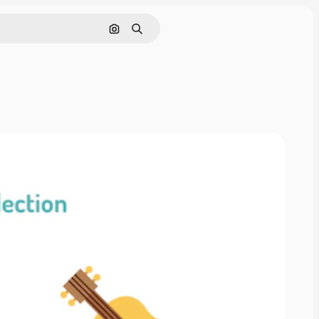
画像で検索
検索