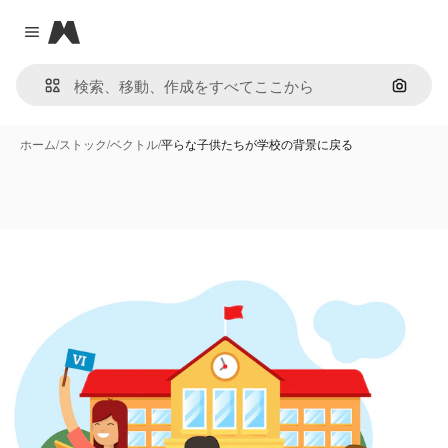
Magnific
Close menu
画像で
ホーム
/
ストック
/
ベクトル
/
平らな子供たちが学校の背景に戻る