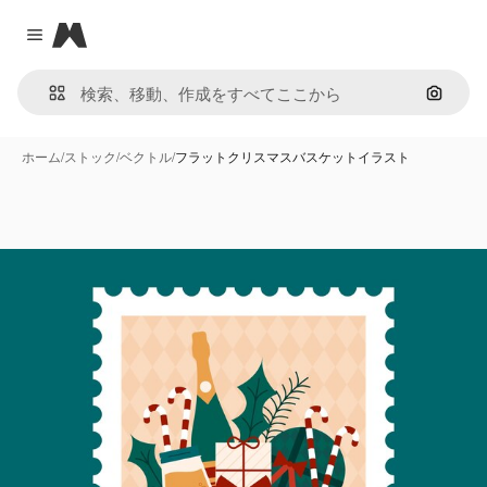
Magnific
Close menu
画像で
ホーム
/
ストック
/
ベクトル
/
フラットクリスマスバスケットイラスト