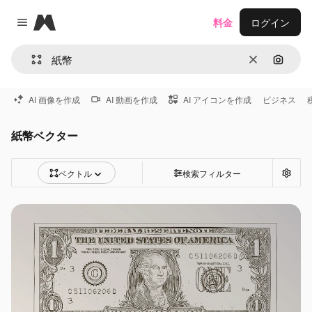
Magnific
料金
ログイン
Close menu
消去
画像で
AI 画像を作成
AI 動画を作成
AI アイコンを作成
ビジネス
紙幣ベクター
ベクトル
検索フィルター