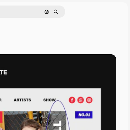
画像で検索
検索