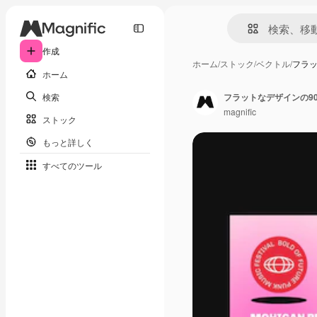
作成
ホーム
/
ストック
/
ベクトル
/
フラッ
ホーム
検索
フラットなデザインの9
magnific
ストック
もっと詳しく
すべてのツール