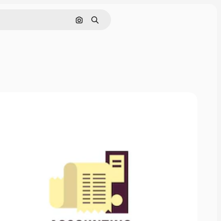
画像で検索
検索