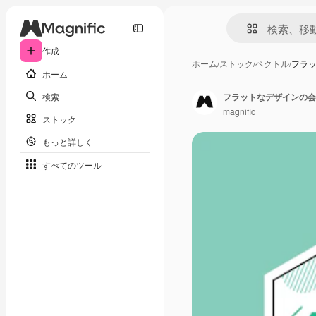
作成
ホーム
/
ストック
/
ベクトル
/
フラ
ホーム
検索
フラットなデザインの会
magnific
ストック
もっと詳しく
すべてのツール