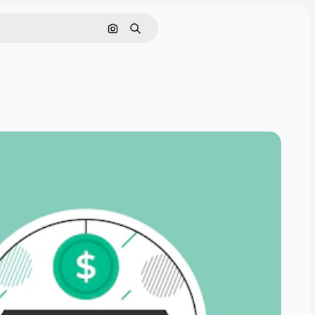
画像で検索
検索