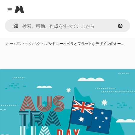
Magnific
Close menu
画像で
ホーム
/
ストック
/
ベクトル
/
シドニーオペラとフラットなデザインのオー…