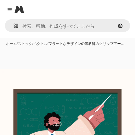
Magnific
Close menu
画像で
ホーム
/
ストック
/
ベクトル
/
フラットなデザインの黒教師のクリップアー…