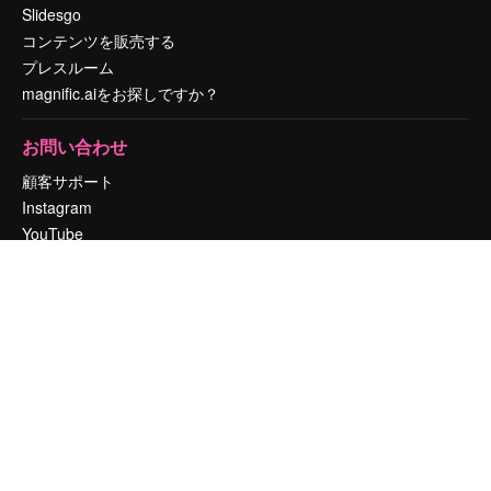
Slidesgo
コンテンツを販売する
プレスルーム
magnific.aiをお探しですか？
お問い合わせ
顧客サポート
Instagram
YouTube
LinkedIn
TikTok
Discord
X
Reddit
Copyright © 2010-
2026
Freepik Company S.L.U.
無断複写・転載を禁じま
す
.