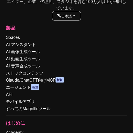
エイター、企業、代理店、スタジオを含む100万人以上が利用し
ています。
日本語
製品
Spaces
AI アシスタント
AI 画像生成ツール
AI 動画生成ツール
AI 音声合成ツール
ストックコンテンツ
Claude/ChatGPT向けMCP
新規
エージェント
新規
API
モバイルアプリ
すべてのMagnificツール
はじめに
Academy