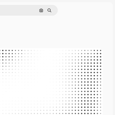
画像で検索
検索