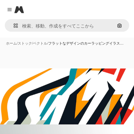
Magnific
Close menu
画像で
ホーム
/
ストック
/
ベクトル
/
フラットなデザインのカーラッピングイラス…