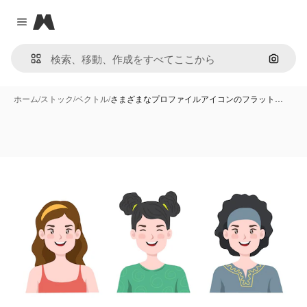
Magnific
Close menu
画像で
ホーム
/
ストック
/
ベクトル
/
さまざまなプロファイルアイコンのフラット…