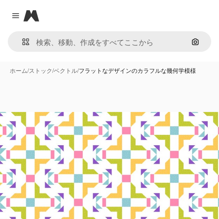
Magnific
Close menu
画像で
ホーム
/
ストック
/
ベクトル
/
フラットなデザインのカラフルな幾何学模様