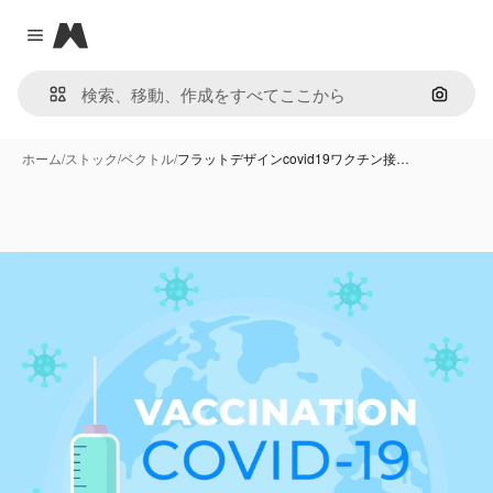
Magnific
Close menu
画像で
ホーム
/
ストック
/
ベクトル
/
フラットデザインcovid19ワクチン接…