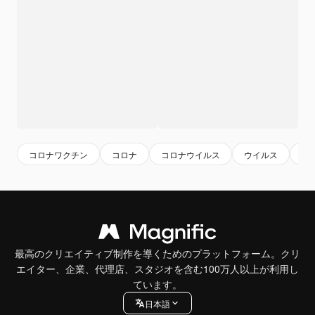
コロナワクチン
コロナ
コロナウイルス
ウイルス
ワ
最高のクリエイティブ制作を導くためのプラットフォーム。クリ
エイター、企業、代理店、スタジオを含む100万人以上が利用し
ています。
日本語