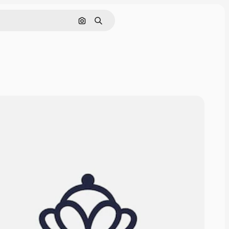
画像で検索
検索