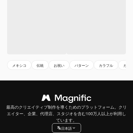
メキシコ
伝統
お祝い
パターン
カラフル
カラ
最高のクリエイティブ制作を導くためのプラットフォーム。クリ
エイター、企業、代理店、スタジオを含む100万人以上が利用し
ています。
日本語