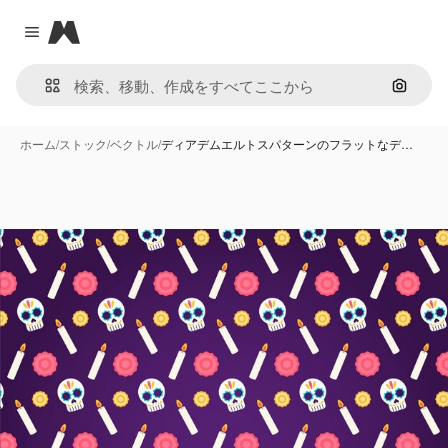
Magnific
Close menu
画像で
ホーム
/
ストック
/
ベクトル
/
ディアデムエルトスパターンのフラットなデ…