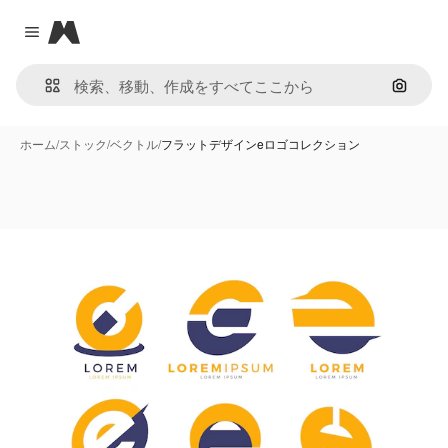
Magnific
Close menu
画像で
ホーム
/
ストック
/
ベクトル
/
フラットデザインeロゴコレクション