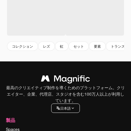
コレクション
レズ
虹
セット
要素
トランスジ
最高のクリエイティブ制作を導くためのプラットフォーム。クリ
エイター、企業、代理店、スタジオを含む100万人以上が利用し
ています。
日本語
製品
Spaces