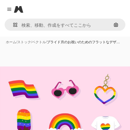
Magnific
Close menu
画像で
ホーム
/
ストック
/
ベクトル
/
プライド月のお祝いのためのフラットなデザ…